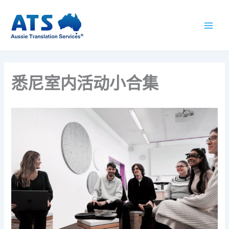
跳
至
内
容
悉尼室内活动小合集