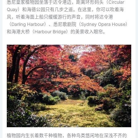
悉尼皇家植物园坐落于达令港边，距离环形码头（Circular
Quay）和海德公园只有几步之遥。在这里，你可以吹着海
风，听着海面上船只缓缓游行的声音，同时将达令港
（Darling Harbour）、悉尼歌剧院（Sydney Opera House）
和海港大桥（Harbour Bridge）的美景收入眼帘。
植物园内生长着数千种植物，各种鸟类悠闲地在深浅不齐的