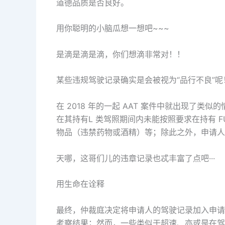
道德品质是否良好。
用你聪明的小脑瓜想一想吧~~~
是滴是滴是滴，你们想滴非常对！！
某些违规驾驶记录确实是会被视为“品行不良”呢
在 2018 年的一起 AAT 案件中就出现了类似的
在其持有L 类驾照期间内未能按照要求在持有 F
物品（违禁药物或酒精）等；除此之外，申请人
天哪，这哥们儿的违章记录也忒丰富了点吧···
用生命在诠释
最终，仲裁庭决定将申请人的驾驶记录加入申请
考察结果；然而，一些类似于超速、亦或是在驾