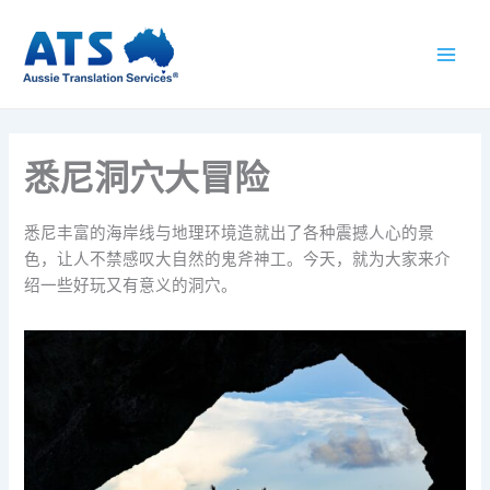
跳
至
内
容
悉尼洞穴大冒险
悉尼丰富的海岸线与地理环境造就出了各种震撼人心的景
色，让人不禁感叹大自然的鬼斧神工。今天，就为大家来介
绍一些好玩又有意义的洞穴。