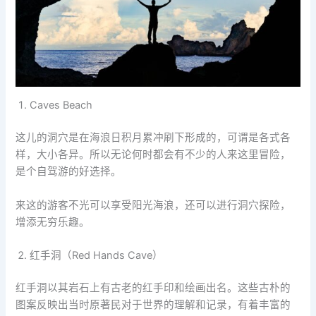
Caves Beach
这儿的洞穴是在海浪日积月累冲刷下形成的，可谓是各式各
样，大小各异。所以无论何时都会有不少的人来这里冒险，
是个自驾游的好选择。
来这的游客不光可以享受阳光海浪，还可以进行洞穴探险，
增添无穷乐趣。
红手洞（Red Hands Cave）
红手洞以其岩石上有古老的红手印和绘画出名。这些古朴的
图案反映出当时原著民对于世界的理解和记录，有着丰富的